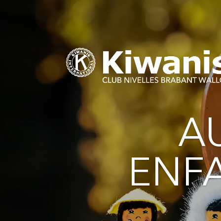
A
ENF